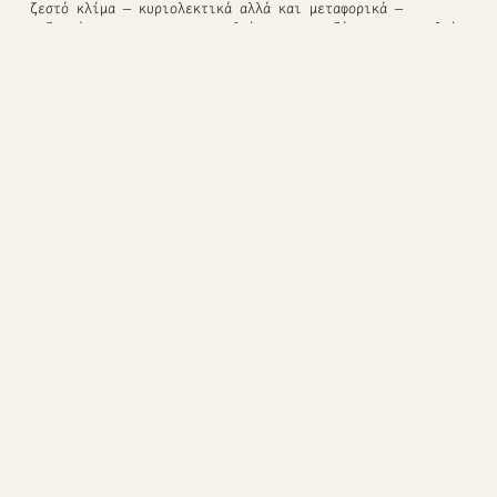
ζεστό κλίμα – κυριολεκτικά αλλά και μεταφορικά –
μαζευτήκαμε για να χαιρετηθούμε και να δώσουμε ραντεβού
για τον Σεπτέμβρη.
Τα λέμε λοιπόν σε ένα μήνα με ακόμη περισσότερη όρεξη
και ενέργεια για καινούργια πράγματα.
Από την Διεπιστημονική Ομάδα της Μονάδας Οσελότος και
του Κέντρου Άνοιξη,
Σας ευχόμαστε Καλό Καλοκαίρι!