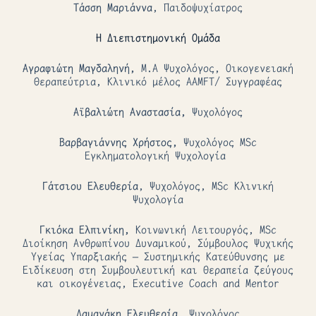
Τάσση Μαριάννα
, Παιδοψυχίατρος
Η Διεπιστημονική Ομάδα
Αγραφιώτη Μαγδαληνή,
M.Α Ψυχολόγος, Οικογενειακή
Θεραπεύτρια, Κλινικό μέλος AAMFT/ Συγγραφέας
Αϊβαλιώτη Αναστασία,
Ψυχολόγος
Βαρβαγιάννης Χρήστος,
Ψυχολόγος ΜSc
Εγκληματολογική Ψυχολογία
Γάτσιου Ελευθερία
, Ψυχολόγος, MSc Κλινική
Ψυχολογία
Γκιόκα Ελπινίκη,
Κοινωνική Λειτουργός, MSc
Διοίκηση Ανθρωπίνου Δυναμικού, Σύμβουλος Ψυχικής
Υγείας Υπαρξιακής – Συστημικής Κατεύθυνσης με
Ειδίκευση στη Συμβουλευτική και Θεραπεία ζεύγους
και οικογένειας, Executive Coach and Mentor
Δαμανάκη Ελευθερία
, Ψυχολόγος